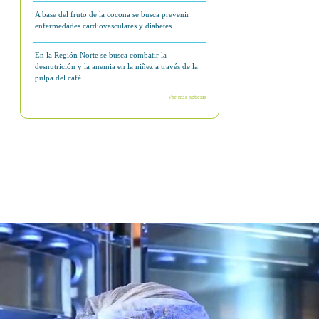
arrollar supercultivares de quinua,
estigación, Innovación y Desarrollo
n que permitirá al Perú avanzar en el
con propiedades nutricionales mejoradas.
. Más de 90 mil hectáreas agrícolas fueron
 cromatografía líquida de alta eficiencia
o ha sido financiado por el Consejo
ora Prociencia, y permitirá identificar qué
limático y con mayor contenido nutricional.
evos cultivares, o utilizadas como
vares podrían ser adoptados por los
 económicas. El impacto también alcanza al
n Carlos Guerrero Abad, docente investigador
su competitividad en este mercado frente a
 su lugar de origen. En tal sentido, el
onal, y generar conocimiento que impulse un
 condiciones ambientales extremos (como