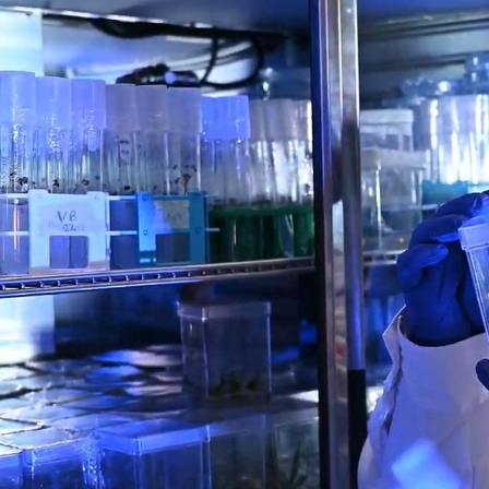
uras elevadas) afectan el comportamiento agronómico y metabólico de
adaptados al contexto climático actual, sin perder su extraordinaria 
en la producción agrícola, esta infraestructura científica fomentará
ción nacional e internacional en áreas de genómica, transcriptómica 
a posicionarse como un actor relevante en la investigación genética 
ostenible y alineada con una economía baja en carbono.