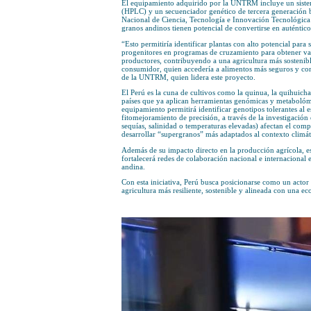
La Universidad Nacional Tori
quihuicha y cañihua más nutri
La Universidad Nacional Tori
Agropecuario y Agroindustrial
desarrollo de nuevas variedad
El fenómeno de El Niño en Per
destruidas y miles de agricult
El equipamiento adquirido por
(HPLC) y un secuenciador gen
Nacional de Ciencia, Tecnolog
granos andinos tienen potencia
“Esto permitiría identificar p
progenitores en programas de 
productores, contribuyendo a
consumidor, quien accedería a
de la UNTRM, quien lidera es
El Perú es la cuna de cultivos
países que ya aplican herramie
equipamiento permitirá identif
fitomejoramiento de precisión