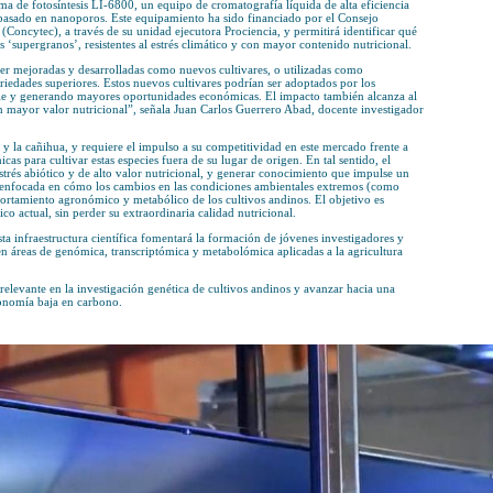
bio Rodríguez de Mendoza adquiere equipamiento de punta para des
tivos y resistentes a condiciones extremas.
bio Rodríguez de Mendoza (UNTRM), a través de su Instituto de Inv
 (IIDAA), ha adquirido equipamiento científico de última generació
es de granos andinos adaptadas a escenarios climáticos extremos y 
ú en 2017 causó pérdidas de 2,100 millones de soles en agricultura
ores afectados, incluyendo los dedicados a granos andinos.
 la UNTRM incluye un sistema de fotosíntesis LI-6800, un equipo de
ético de tercera generación basado en nanoporos. Este equipamient
ía e Innovación Tecnológica (Concytec), a través de su unidad ejecut
l de convertirse en auténticos ‘supergranos’, resistentes al estrés c
lantas con alto potencial para ser mejoradas y desarrolladas como nu
cruzamiento para obtener variedades superiores. Estos nuevos culti
 una agricultura más sostenible y generando mayores oportunidades
 alimentos más seguros y con mayor valor nutricional”, señala Jua
te proyecto.
 como la quinua, la quihuicha y la cañihua, y requiere el impulso a 
ntas genómicas y metabolómicas para cultivar estas especies fuera de
icar genotipos tolerantes al estrés abiótico y de alto valor nutrici
, a través de la investigación enfocada en cómo los cambios en las