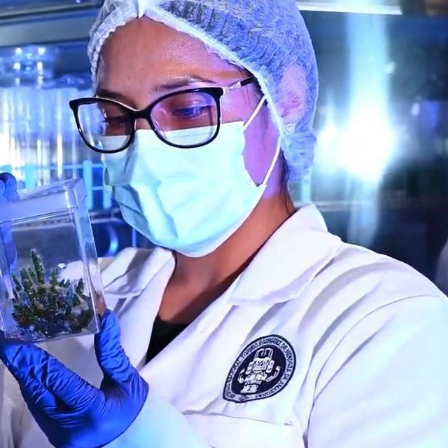
 los cultivos andinos. El objetivo es
calidad nutricional.
 la formación de jóvenes investigadores y
y metabolómica aplicadas a la agricultura
de cultivos andinos y avanzar hacia una