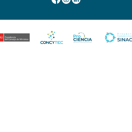
NTERESAR...
 Y
¿QUÉ
CHAGAS Y
D
DUSTRIA
DEBERÍAN
LEISHMANIASIS
A
NTAN A LA
LLEVAR HOY
BAJO LA LUPA:
I
LAS
SAN MARCOS
P
IGADORES
LONCHERAS
MODERNIZA
B
NTAN
ESCOLARES?
LABORATORIO
C
IGACIONES
LA CIENCIA
PARA
N
TENCIAL
RESPONDE
INVESTIGAR
G
O PARA
CON
ENFERMEDADES
F
TOR
NUTRICIÓN Y
DESATENDIDAS
I
CTIVO
BUEN
EN EL PERÚ
D
SABOR
V