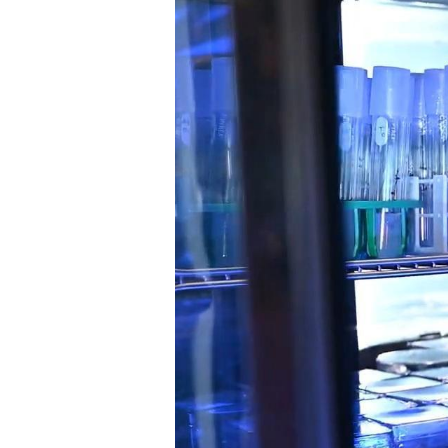
sequías, salinidad o temperat
desarrollar “supergranos” más 
Además de su impacto directo 
fortalecerá redes de colabora
andina.
Con esta iniciativa, Perú busc
agricultura más resiliente, s