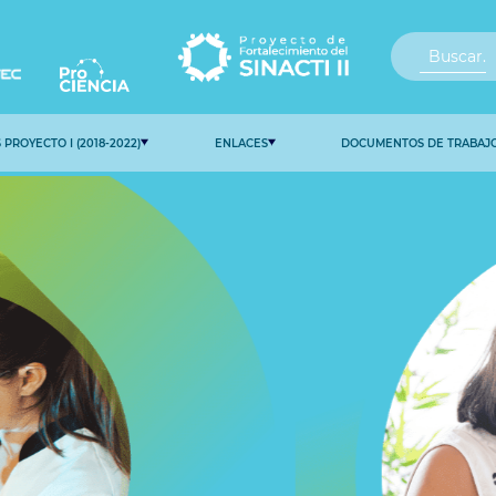
S
RESULTADOS PROYECTO I (2018-2022)